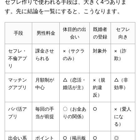
セフレ作りで使われる手段は、大きく4つありま
す。先に結論を一覧にすると、こうなります。
体目的の出
既婚者
セフレ
手段
男性料金
会い
の登録
向き
セフレ・
課金させ
×（サクラ
対象外
×（詐
不倫アプ
られる
のみ）
欺）
リ
マッチン
月額制が
△（恋活・
×（規
△（非
グアプリ
中心
婚活が主）
約違
効率）
反）
パパ活ア
毎回の手
〇（お金あ
○
×（愛人
プリ
当が前提
りの関係）
にな
る）
出会い系
ポイント
○（掲示板
○
◎