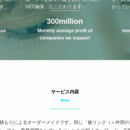
SEO施策」にこだわります。
す。
かって
300
million
nce
Monthly average profit of
mon
companies we support
サービス内容
Menu
積もりによるオーダーメイドです。同じ「被リンク（＝外部の