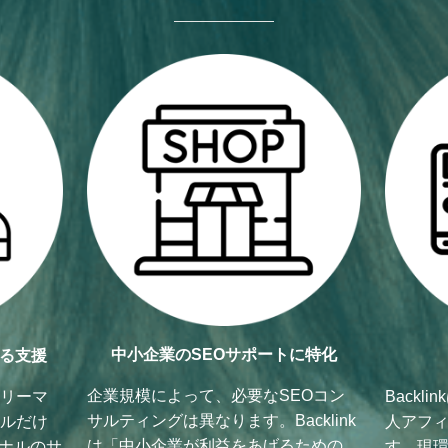
中小企業のSEOサポートに特化
る支援
企業規模によって、必要なSEOコン
ラリーマ
Back
サルティングは異なります。Backlink
キルだけ
人アフ
は「中小企業が利益をあげるための
ナルのサ
す。現